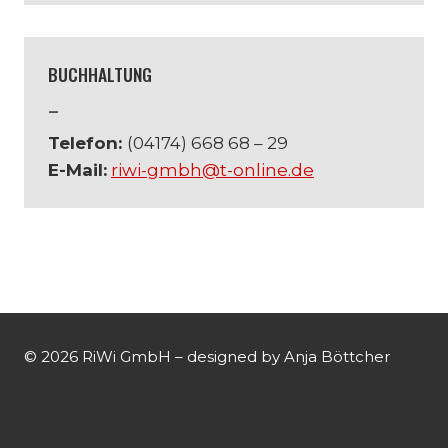
BUCHHALTUNG
–
Telefon:
(04174) 668 68 – 29
E-Mail:
riwi-gmbh@t-online.de
© 2026 RiWi GmbH – designed by Anja Böttcher